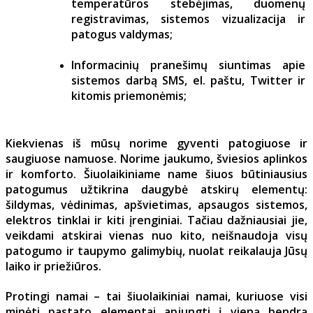
temperatūros stebėjimas, duomenų
registravimas, sistemos vizualizacija ir
patogus valdymas;
Informacinių pranešimų siuntimas apie
sistemos darbą SMS, el. paštu, Twitter ir
kitomis priemonėmis;
Kiekvienas iš mūsų norime gyventi patogiuose ir
saugiuose namuose. Norime jaukumo, šviesios aplinkos
ir komforto. Šiuolaikiniame name šiuos būtiniausius
patogumus užtikrina daugybė atskirų elementų:
šildymas, vėdinimas, apšvietimas, apsaugos sistemos,
elektros tinklai ir kiti įrenginiai. Tačiau dažniausiai jie,
veikdami atskirai vienas nuo kito, neišnaudoja visų
patogumo ir taupymo galimybių, nuolat reikalauja Jūsų
laiko ir priežiūros.
Protingi namai – tai šiuolaikiniai namai, kuriuose visi
minėti pastato elementai apjungti į vieną bendrą