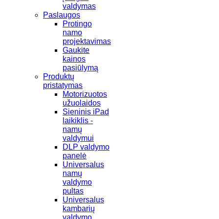
valdymas
Paslaugos
Protingo
namo
projektavimas
Gaukite
kainos
pasiūlymą
Produktų
pristatymas
Motorizuotos
užuolaidos
Sieninis iPad
laikiklis -
namų
valdymui
DLP valdymo
panelė
Universalus
namų
valdymo
pultas
Universalus
kambarių
valdymo