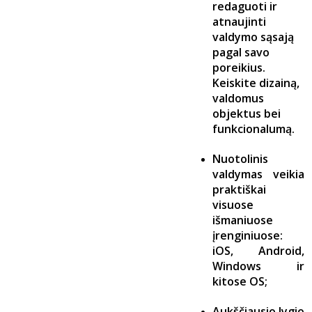
redaguoti ir
atnaujinti
valdymo sąsają
pagal savo
poreikius.
Keiskite dizainą,
valdomus
objektus bei
funkcionalumą.
Nuotolinis
valdymas veikia
praktiškai
visuose
išmaniuose
įrenginiuose:
iOS, Android,
Windows ir
kitose OS;
Aukščiausio lygio