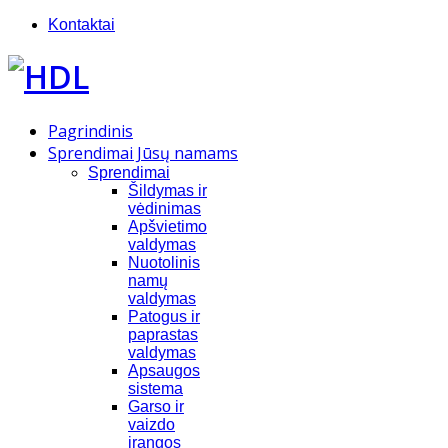
Kontaktai
Pagrindinis
Sprendimai Jūsų namams
Sprendimai
Šildymas ir
vėdinimas
Apšvietimo
valdymas
Nuotolinis
namų
valdymas
Patogus ir
paprastas
valdymas
Apsaugos
sistema
Garso ir
vaizdo
įrangos