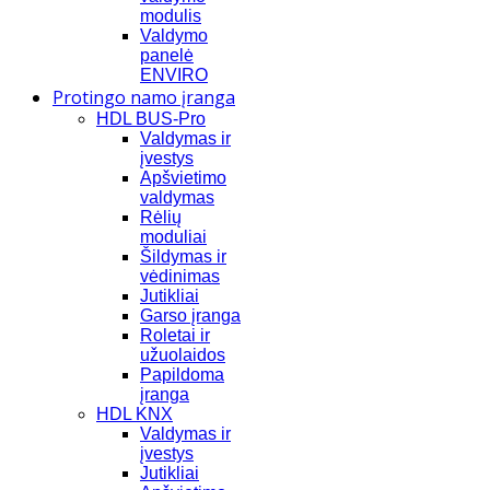
modulis
Valdymo
panelė
ENVIRO
Protingo namo įranga
HDL BUS-Pro
Valdymas ir
įvestys
Apšvietimo
valdymas
Rėlių
moduliai
Šildymas ir
vėdinimas
Jutikliai
Garso įranga
Roletai ir
užuolaidos
Papildoma
įranga
HDL KNX
Valdymas ir
įvestys
Jutikliai