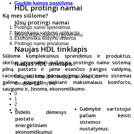
Gaukite kainos pasiūlymą
HDL protingi namai
Ką mes siūlome?
Jūsų protingi namai
Protingo namo sprendimai
Nemokama valdymo aplikacija
Mėgaukitės patogiu gyvenimu
Ekonomiška šildymo sistema
Protingo namo privalumai
Naujas HDL tinklapis
Siūlome kompleksinius sprendimus ir produktus,
skirtus įgyvendinti pažangią protingo namo sistemą:
Naujas HDL tinklapis
pilną pastato ir jame esančios įrangos valdymą,
racionalų sistemų panaudojimą. Visas namo sistemas
Daugiau kaip 200 naujų produktų. Dar
galime apjungti siekiant maksimalaus komforto,
daugiau galimybių
saugumo ir, žinoma, ekonomiškumo.
0
1
2
Galimybė vartotojui
3
Didelis dėmesys
pačiam keisti
pastato
sistemos
energetiniam
nustatymus;
ekonomiškumui;