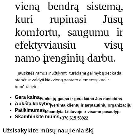
vieną bendrą sistemą,
kuri rūpinasi Jūsų
komfortu, saugumu ir
efektyviausiu visų
namo įrenginių darbu.
Jauskitės ramūs ir užtikrinti, turėdami galimybę bet kada
stebėti ir valdyti kiekvieną pastato elementą, kad ir
bebūtumėte.
Gera kaina
Funkcijų gausa ir gera kaina Jus nustebins
Aukšta kokybė
Įvertinta klientų ir tarptautinių organizacijų
Patikimumas
Išbandyta Lietuvoje ir visame pasaulyje
Skambinkite mums
+370 615 56922
Užsisakykite mūsų naujienlaiškį