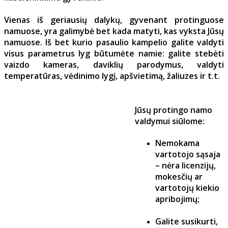
Vienas iš geriausių dalykų, gyvenant protinguose
namuose, yra galimybė bet kada matyti, kas vyksta Jūsų
namuose. Iš bet kurio pasaulio kampelio galite valdyti
visus parametrus lyg būtumėte namie: galite stebėti
vaizdo kameras, daviklių parodymus, valdyti
temperatūras, vėdinimo lygį, apšvietimą, žaliuzes ir t.t.
Jūsų protingo namo
valdymui siūlome:
Nemokama
vartotojo sąsaja
– nėra licenzijų,
mokesčių ar
vartotojų kiekio
apribojimų;
Galite susikurti,