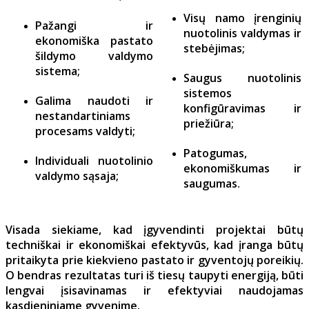
Visų namo įrenginių
Pažangi ir
nuotolinis valdymas ir
ekonomiška pastato
stebėjimas;
šildymo valdymo
sistema;
Saugus nuotolinis
sistemos
Galima naudoti ir
konfigūravimas ir
nestandartiniams
priežiūra;
procesams valdyti;
Patogumas,
Individuali nuotolinio
ekonomiškumas ir
valdymo sąsaja;
saugumas.
Visada siekiame, kad įgyvendinti projektai būtų
techniškai ir ekonomiškai efektyvūs, kad įranga būtų
pritaikyta prie kiekvieno pastato ir gyventojų poreikių.
O bendras rezultatas turi iš tiesų taupyti energiją, būti
lengvai įsisavinamas ir efektyviai naudojamas
kasdieniniame gyvenime.