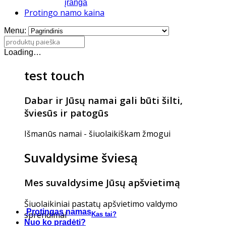
įranga
Protingo namo kaina
Menu:
Loading…
test touch
Dabar ir Jūsų namai gali būti šilti,
šviesūs ir patogūs
Išmanūs namai - šiuolaikiškam žmogui
Suvaldysime šviesą
Mes suvaldysime Jūsų apšvietimą
Šiuolaikiniai pastatų apšvietimo valdymo
Protingas namas
sprendimai
Kas tai?
Nuo ko pradėti?