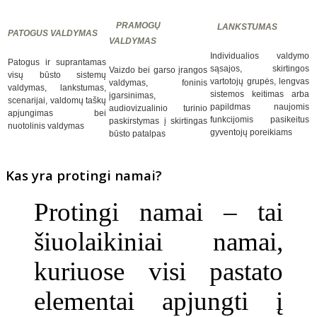
PRAMOGŲ
LANKSTUMAS
PATOGUS VALDYMAS
VALDYMAS
Individualios valdymo
Patogus ir suprantamas
sąsajos, skirtingos
Vaizdo bei garso įrangos
visų būsto sistemų
vartotojų grupės, lengvas
valdymas, foninis
valdymas, lankstumas,
sistemos keitimas arba
įgarsinimas,
scenarijai, valdomų taškų
papildmas naujomis
audiovizualinio turinio
apjungimas bei
funkcijomis pasikeitus
paskirstymas į skirtingas
nuotolinis valdymas
gyventojų poreikiams
būsto patalpas
Kas yra protingi namai?
Protingi namai – tai
šiuolaikiniai namai,
kuriuose visi pastato
elementai apjungti į