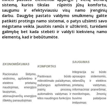
sistemą, kurios tikslas rūpintis jūsų komfortu,
saugumu ir efektyviausiu visų namo įrenginių
darbu. Daugybę pastato valdymo smulkmenų galite
patikėti protingo namo sistemai, o patys užsiimti savo
mėgstama veikla. Jausitės ramūs ir užtikrinti, turėdami
galimybę bet kada stebėti ir valdyti kiekvieną namo
elementą, kad ir bebūtumėte.
SAUGUMAS
EKONOMIŠKUMAS
KOMFORTAS
Integracija su būsto
R
acionalus šildymo,
Pastovaus būsto
apsaugos sistemomis,
vėdinimo, apšvietimo ir
mikroklimato palaikymas,
sklendžių ir elektros
elektros prietaisų
pažangus apšvietimas,
prietaisų valdymas,
naudojimas, energijos
įvairių procesų
informaciniai pranešimai,
taupymas,
automatinis valdymas ir
monitoringas, žmonių
atsinaujinančių energijos
kitos naudingos funkcijos
buvimo patalpose
išteklių panaudojimas
imitavimas