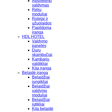
Apšvietimo
valdymas
Rėlių
moduliai
Roletai ir
užuolaidos
Papildoma
įranga
HDL HOTEL
Valdymo
panelės
Durų
skambučiai
Kambarių
valdikliai
Kita įranga
Belaidė įranga
Belaidžiai
jungikliai
Belaidžiai
valdymo
moduliai
Belaidžiai
jutikliai
Kita belaidė