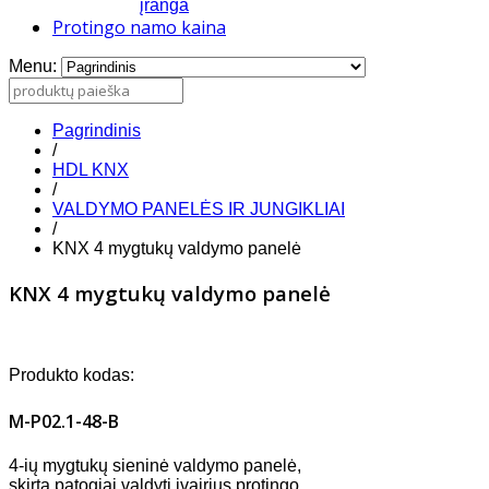
įranga
Protingo namo kaina
Menu:
Pagrindinis
/
HDL KNX
/
VALDYMO PANELĖS IR JUNGIKLIAI
/
KNX 4 mygtukų valdymo panelė
KNX 4 mygtukų valdymo panelė
Produkto kodas:
M-P02.1-48-B
4-ių mygtukų sieninė valdymo panelė,
skirta patogiai valdyti įvairius protingo