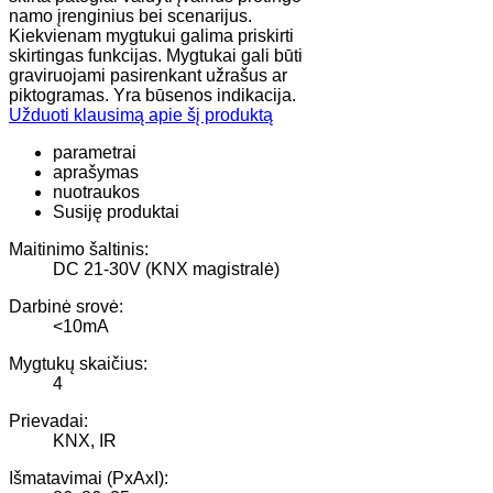
namo įrenginius bei scenarijus.
Kiekvienam mygtukui galima priskirti
skirtingas funkcijas. Mygtukai gali būti
graviruojami pasirenkant užrašus ar
piktogramas. Yra būsenos indikacija.
Užduoti klausimą apie šį produktą
parametrai
aprašymas
nuotraukos
Susiję produktai
Maitinimo šaltinis:
DC 21-30V (KNX magistralė)
Darbinė srovė:
<10mA
Mygtukų skaičius:
4
Prievadai:
KNX, IR
Išmatavimai (PxAxI):