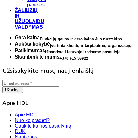
panelės
ŽALIUZIŲ
IR
UŽUOLAIDŲ
VALDYMAS
Gera kaina
Funkcijų gausa ir gera kaina Jus nustebins
Aukšta kokybė
Įvertinta klientų ir tarptautinių organizacijų
Patikimumas
Išbandyta Lietuvoje ir visame pasaulyje
Skambinkite mums
+370 615 56922
Užsisakykite mūsų naujienlaiškį
Apie HDL
Apie HDL
Nuo ko pradėti?
Gaukite kainos pasiūlymą
DUK
Naujienos