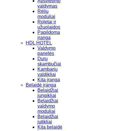
Apšvietimo
valdymas
Rėlių
moduliai
Roletai ir
užuolaidos
Papildoma
įranga
HDL HOTEL
Valdymo
panelės
Durų
skambučiai
Kambarių
valdikliai
Kita įranga
Belaidė įranga
Belaidžiai
jungikliai
Belaidžiai
valdymo
moduliai
Belaidžiai
jutikliai
Kita belaidė