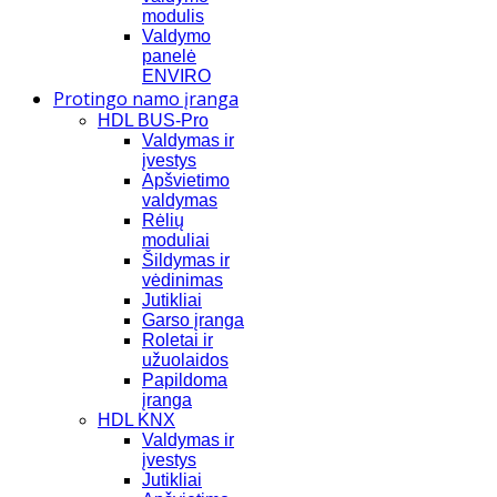
modulis
Valdymo
panelė
ENVIRO
Protingo namo įranga
HDL BUS-Pro
Valdymas ir
įvestys
Apšvietimo
valdymas
Rėlių
moduliai
Šildymas ir
vėdinimas
Jutikliai
Garso įranga
Roletai ir
užuolaidos
Papildoma
įranga
HDL KNX
Valdymas ir
įvestys
Jutikliai