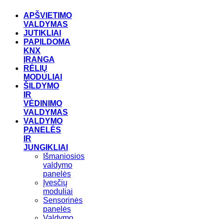
APŠVIETIMO
VALDYMAS
JUTIKLIAI
PAPILDOMA
KNX
ĮRANGA
RĖLIŲ
MODULIAI
ŠILDYMO
IR
VĖDINIMO
VALDYMAS
VALDYMO
PANELĖS
IR
JUNGIKLIAI
Išmaniosios
valdymo
panelės
Įvesčių
moduliai
Sensorinės
panelės
Valdymo