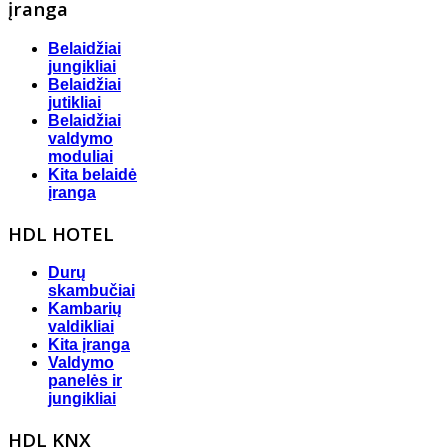
įranga
Belaidžiai
jungikliai
Belaidžiai
jutikliai
Belaidžiai
valdymo
moduliai
Kita belaidė
įranga
HDL HOTEL
Durų
skambučiai
Kambarių
valdikliai
Kita įranga
Valdymo
panelės ir
jungikliai
HDL KNX