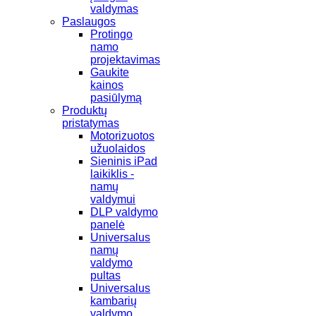
valdymas
Paslaugos
Protingo
namo
projektavimas
Gaukite
kainos
pasiūlymą
Produktų
pristatymas
Motorizuotos
užuolaidos
Sieninis iPad
laikiklis -
namų
valdymui
DLP valdymo
panelė
Universalus
namų
valdymo
pultas
Universalus
kambarių
valdymo