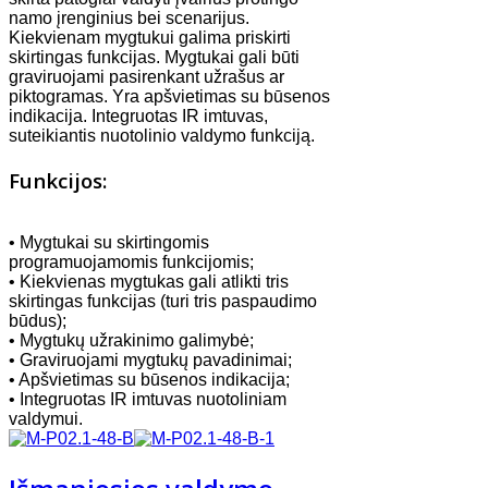
namo įrenginius bei scenarijus.
Kiekvienam mygtukui galima priskirti
skirtingas funkcijas. Mygtukai gali būti
graviruojami pasirenkant užrašus ar
piktogramas. Yra apšvietimas su būsenos
indikacija. Integruotas IR imtuvas,
suteikiantis nuotolinio valdymo funkciją.
Funkcijos:
• Mygtukai su skirtingomis
programuojamomis funkcijomis;
• Kiekvienas mygtukas gali atlikti tris
skirtingas funkcijas (turi tris paspaudimo
būdus);
• Mygtukų užrakinimo galimybė;
• Graviruojami mygtukų pavadinimai;
• Apšvietimas su būsenos indikacija;
• Integruotas IR imtuvas nuotoliniam
valdymui.