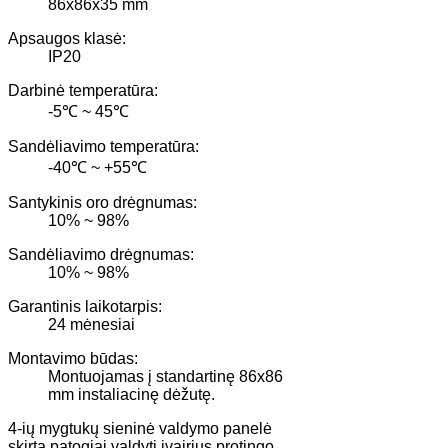
86x86x35 mm
Apsaugos klasė:
IP20
Darbinė temperatūra:
-5℃ ~ 45℃
Sandėliavimo temperatūra:
-40℃ ~ +55℃
Santykinis oro drėgnumas:
10% ~ 98%
Sandėliavimo drėgnumas:
10% ~ 98%
Garantinis laikotarpis:
24 mėnesiai
Montavimo būdas:
Montuojamas į standartinę 86x86
mm instaliacinę dėžutę.
4-ių mygtukų sieninė valdymo panelė
skirta patogiai valdyti įvairius protingo