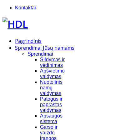
Kontaktai
Pagrindinis
Sprendimai Jūsų namams
Sprendimai
Šildymas ir
vėdinimas
Apšvietimo
valdymas
Nuotolinis
namų
valdymas
Patogus ir
paprastas
valdymas
Apsaugos
sistema
Garso ir
vaizdo
įrangos